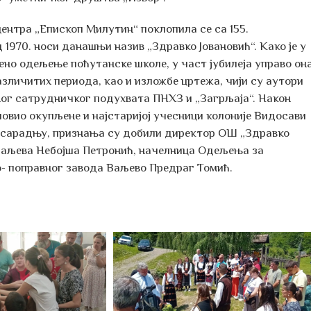
ентра „Епископ Милутин“ поклопила се са 155.
1970. носи данашњи назив „Здравко Јовановић“. Како је у
но одељење поћутанске школе, у част јубилеја управо он
зличитих периода, као и изложбе цртежа, чији су аутори
ног сатрудничког подухвата ПНХЗ и „Загрљаја“. Након
ловио окупљене и најстаријој учесници колоније Видосави
ну сарадњу, признања су добили директор ОШ „Здравко
 Ваљева Небојша Петронић, начелница Одељења за
о- поправног завода Ваљево Предраг Томић.