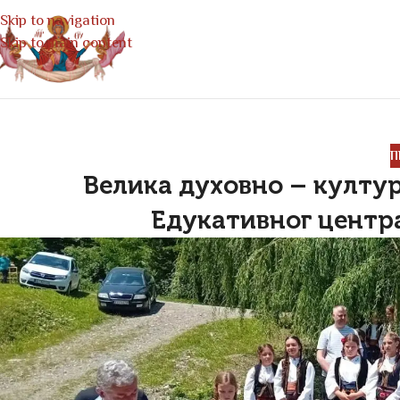
Skip to navigation
Skip to main content
П
Велика духовно – култур
Едукативног центр