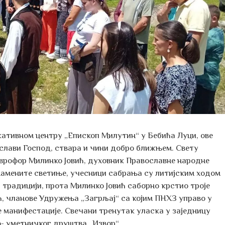
кативном центру „Епископ Милутин“ у Бебића Луци, ове
 слави Господ, ствара и чини добро ближњем. Свету
аврофор Милинко Јовић, духовник Православне народне
намените светиње, учесници сабрања су литијским ходом
ј традицији, прота Милинко Јовић саборно крстио троје
ћ, чланове Удружења „Загрљај“ са којим ПНХЗ управо у
ке манифестације. Свечани тренутак уласка у заједницу
- уметничког друштва „Извор“.