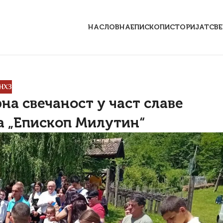
НАСЛОВНА
ЕПИСКОП
ИСТОРИЈАТ
СВ
НХЗ
на свечаност у част славе
а „Епископ Милутин“