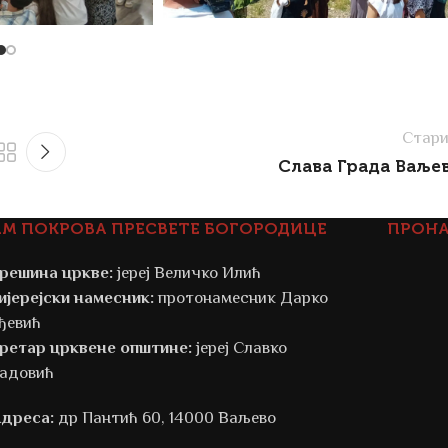
Стари
Слава Града Ваље
АМ ПОКРОВА ПРЕСВЕТЕ БОГОРОДИЦЕ
ПРОНА
решина цркве:
јереј Величко Илић
ијерејски намесник:
протонамесник Дарко
ђевић
ретар црквене општине:
јереј Славко
адовић
дреса:
др Пантић 60, 14000 Ваљево