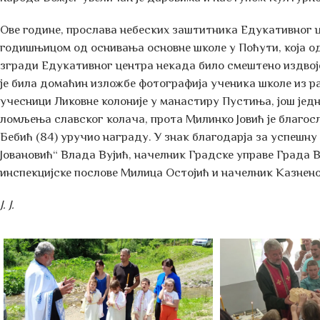
Ове године, прослава небеских заштитника Едукативног ц
годишњицом од оснивања основне школе у Поћути, која од 
згради Едукативног центра некада било смештено издвоје
је била домаћин изложбе фотографија ученика школе из ра
учесници Ликовне колоније у манастиру Пустиња, још јед
ломљења славског колача, прота Милинко Јовић је благос
Бебић (84) уручио награду. У знак благодарја за успеш
Јовановић“ Влада Вујић, начелник Градске управе Града
инспекцијске послове Милица Остојић и начелник Казнен
Ј. Ј.