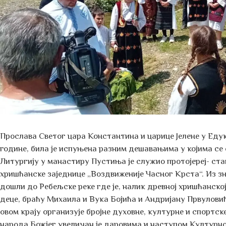
Прослава Светог цара Константина и царице Јелене у Еду
године, била је испуњена разним дешавањима у којима се
Литургију у манастиру Пустиња је служио протојереј- ст
хришћанске заједнице „Воздвиженије Часног Крста“. Из з
дошли до Ребељске реке где је, налик древној хришћанско
деце, браћу Михаила и Вука Бојића и Андријану Првулови
овом крају организује бројне духовне, културне и спортс
народа Божјег увеличан је даровима и наступом Културно