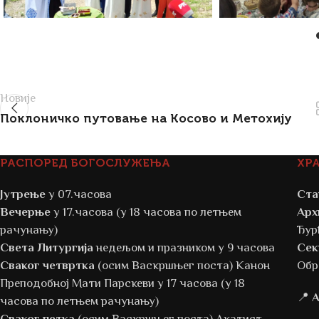
Новије
Поклоничко путовање на Косово и Метохију
РАСПОРЕД БОГОСЛУЖЕЊА
ХР
Јутрење
у 07.часова
Ста
Вечерње
у 17.часова (у 18 часова по летњем
Арх
рачунању)
Ђур
Света Литургија
недељом и празником у 9 часова
Сек
Сваког четвртка
(осим Васкршњег поста) Канон
Обр
Преподобној Мати Парскеви у 17 часова (у 18
📍
А
часова по летњем рачунању)
Сваког петка
(осим Васкршњег поста) Акатист