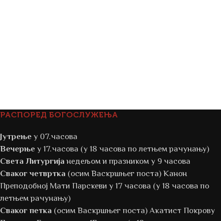
РАСПОРЕД БОГОСЛУЖЕЊА
Јутрење
у 07.часова
Вечерње
у 17.часова (у 18 часова по летњем рачунању)
Света Литургија
недељом и празником у 9 часова
Сваког четвртка
(осим Васкршњег поста) Канон
Преподобној Мати Парскеви у 17 часова (у 18 часова по
летњем рачунању)
Сваког петка
(осим Васкршњег поста) Акатист Покрову