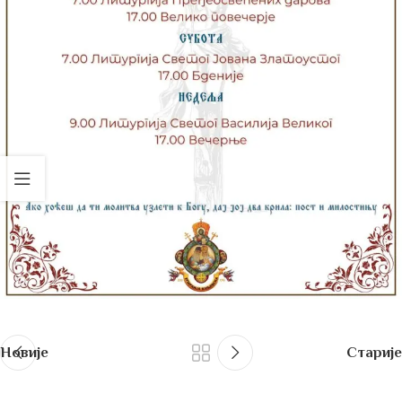
Новије
Старије