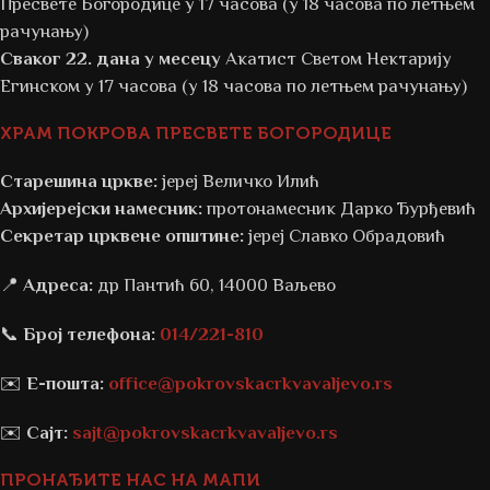
Пресвете Богородице у 17 часова (у 18 часова по летњем
рачунању)
Сваког 22. дана у месецу
Акатист Светом Нектарију
Егинском у 17 часова (у 18 часова по летњем рачунању)
ХРАМ ПОКРОВА ПРЕСВЕТЕ БОГОРОДИЦЕ
Старешина цркве:
јереј Величко Илић
Архијерејски намесник:
протонамесник Дарко Ђурђевић
Секретар црквене општине:
јереј Славко Обрадовић
📍
Адреса:
др Пантић 60, 14000 Ваљево
📞
Број телефона:
014/221-810
✉️
Е-пошта:
office@pokrovskacrkvavaljevo.rs
✉️
Сајт:
sajt@pokrovskacrkvavaljevo.rs
ПРОНАЂИТЕ НАС НА МАПИ