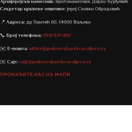
Архијерејски намесник:
протонамесник Дарко Ђурђевић
Секретар црквене општине:
јереј Славко Обрадовић
📍
Адреса:
др Пантић 60, 14000 Ваљево
📞
Број телефона:
014/221-810
✉️
Е-пошта:
office@pokrovskacrkvavaljevo.rs
✉️
Сајт:
sajt@pokrovskacrkvavaljevo.rs
ПРОНАЂИТЕ НАС НА МАПИ