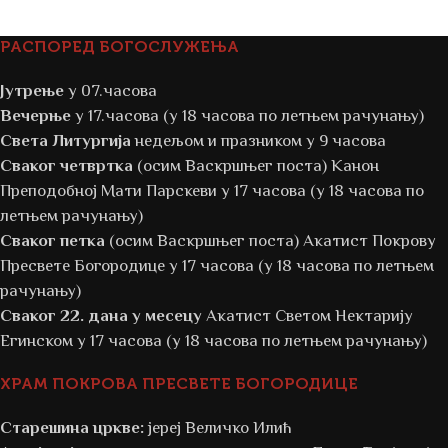
РАСПОРЕД БОГОСЛУЖЕЊА
Јутрење
у 07.часова
Вечерње
у 17.часова (у 18 часова по летњем рачунању)
Света Литургија
недељом и празником у 9 часова
Сваког четвртка
(осим Васкршњег поста) Канон
Преподобној Мати Парскеви у 17 часова (у 18 часова по
летњем рачунању)
Сваког петка
(осим Васкршњег поста) Акатист Покрову
Пресвете Богородице у 17 часова (у 18 часова по летњем
рачунању)
Сваког 22. дана у месецу
Акатист Светом Нектарију
Егинском у 17 часова (у 18 часова по летњем рачунању)
ХРАМ ПОКРОВА ПРЕСВЕТЕ БОГОРОДИЦЕ
Старешина цркве:
јереј Величко Илић