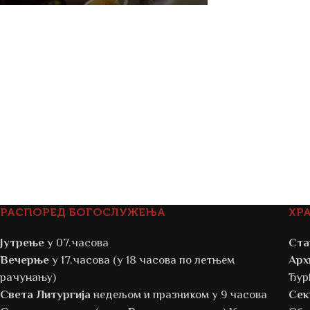
РАСПОРЕД БОГОСЛУЖЕЊА
ХР
Јутрење
у 07.часова
Ста
Вечерње
у 17.часова (у 18 часова по летњем
Арх
рачунању)
Ђур
Света Литургија
недељом и празником у 9 часова
Сек