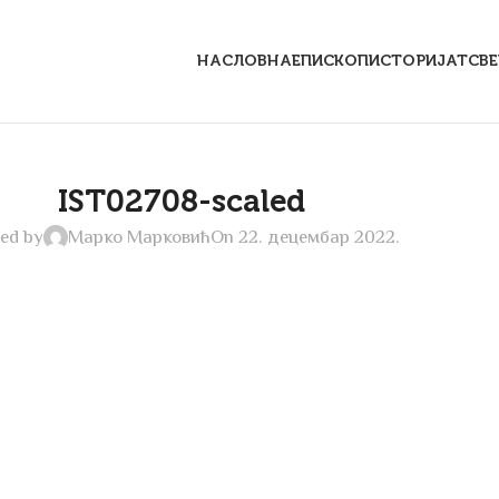
НАСЛОВНА
ЕПИСКОП
ИСТОРИЈАТ
СВ
IST02708-scaled
ed by
Марко Марковић
On 22. децембар 2022.