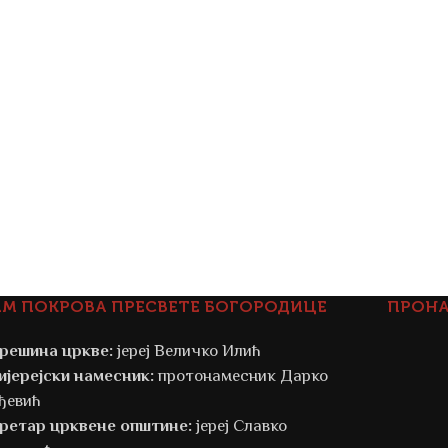
АМ ПОКРОВА ПРЕСВЕТЕ БОГОРОДИЦЕ
ПРОНА
решина цркве:
јереј Величко Илић
ијерејски намесник:
протонамесник Дарко
ђевић
ретар црквене општине:
јереј Славко