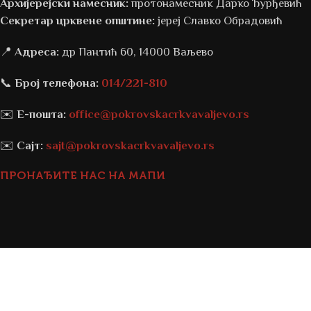
Архијерејски намесник:
протонамесник Дарко Ђурђевић
Секретар црквене општине:
јереј Славко Обрадовић
📍
Адреса:
др Пантић 60, 14000 Ваљево
📞
Број телефона:
014/221-810
✉️
Е-пошта:
office@pokrovskacrkvavaljevo.rs
✉️
Сајт:
sajt@pokrovskacrkvavaljevo.rs
ПРОНАЂИТЕ НАС НА МАПИ