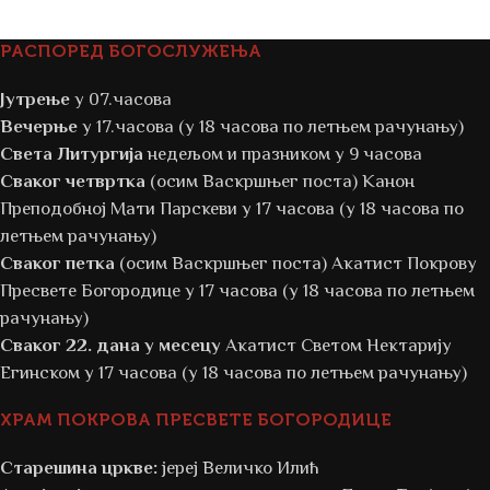
РАСПОРЕД БОГОСЛУЖЕЊА
Јутрење
у 07.часова
Вечерње
у 17.часова (у 18 часова по летњем рачунању)
Света Литургија
недељом и празником у 9 часова
Сваког четвртка
(осим Васкршњег поста) Канон
Преподобној Мати Парскеви у 17 часова (у 18 часова по
летњем рачунању)
Сваког петка
(осим Васкршњег поста) Акатист Покрову
Пресвете Богородице у 17 часова (у 18 часова по летњем
рачунању)
Сваког 22. дана у месецу
Акатист Светом Нектарију
Егинском у 17 часова (у 18 часова по летњем рачунању)
ХРАМ ПОКРОВА ПРЕСВЕТЕ БОГОРОДИЦЕ
Старешина цркве:
јереј Величко Илић