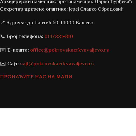
Архијерејски намесник:
протонамесник Дарко Ђурђевић
Секретар црквене општине:
јереј Славко Обрадовић
📍
Адреса:
др Пантић 60, 14000 Ваљево
📞
Број телефона:
014/221-810
✉️
Е-пошта:
office@pokrovskacrkvavaljevo.rs
✉️
Сајт:
sajt@pokrovskacrkvavaljevo.rs
ПРОНАЂИТЕ НАС НА МАПИ