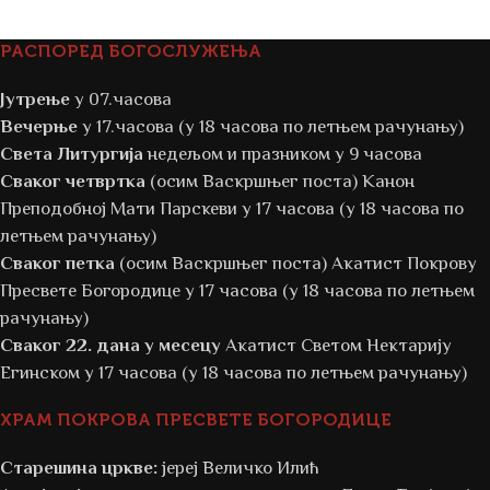
РАСПОРЕД БОГОСЛУЖЕЊА
Јутрење
у 07.часова
Вечерње
у 17.часова (у 18 часова по летњем рачунању)
Света Литургија
недељом и празником у 9 часова
Сваког четвртка
(осим Васкршњег поста) Канон
Преподобној Мати Парскеви у 17 часова (у 18 часова по
летњем рачунању)
Сваког петка
(осим Васкршњег поста) Акатист Покрову
Пресвете Богородице у 17 часова (у 18 часова по летњем
рачунању)
Сваког 22. дана у месецу
Акатист Светом Нектарију
Егинском у 17 часова (у 18 часова по летњем рачунању)
ХРАМ ПОКРОВА ПРЕСВЕТЕ БОГОРОДИЦЕ
Старешина цркве:
јереј Величко Илић