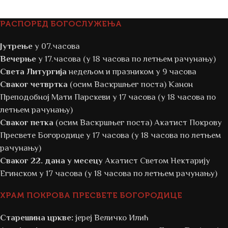
РАСПОРЕД БОГОСЛУЖЕЊА
Јутрење
у 07.часова
Вечерње
у 17.часова (у 18 часова по летњем рачунању)
Света Литургија
недељом и празником у 9 часова
Сваког четвртка
(осим Васкршњег поста) Канон
Преподобној Мати Парскеви у 17 часова (у 18 часова по
летњем рачунању)
Сваког петка
(осим Васкршњег поста) Акатист Покрову
Пресвете Богородице у 17 часова (у 18 часова по летњем
рачунању)
Сваког 22. дана у месецу
Акатист Светом Нектарију
Егинском у 17 часова (у 18 часова по летњем рачунању)
ХРАМ ПОКРОВА ПРЕСВЕТЕ БОГОРОДИЦЕ
Старешина цркве:
јереј Величко Илић