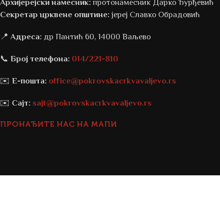
Архијерејски намесник:
протонамесник Дарко Ђурђевић
Секретар црквене општине:
јереј Славко Обрадовић
📍
Адреса:
др Пантић 60, 14000 Ваљево
📞
Број телефона:
014/221-810
✉️
Е-пошта:
office@pokrovskacrkvavaljevo.rs
✉️
Сајт:
sajt@pokrovskacrkvavaljevo.rs
ПРОНАЂИТЕ НАС НА МАПИ