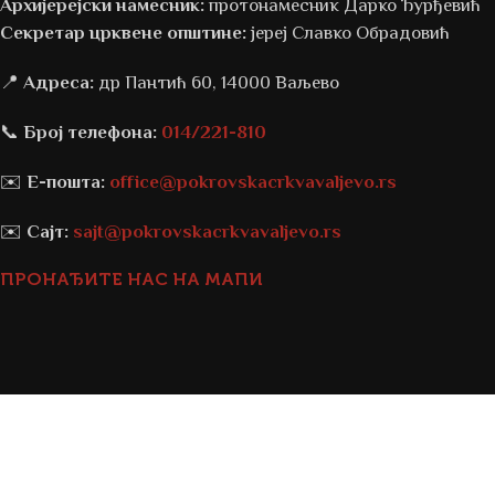
Архијерејски намесник:
протонамесник Дарко Ђурђевић
Секретар црквене општине:
јереј Славко Обрадовић
📍
Адреса:
др Пантић 60, 14000 Ваљево
📞
Број телефона:
014/221-810
✉️
Е-пошта:
office@pokrovskacrkvavaljevo.rs
✉️
Сајт:
sajt@pokrovskacrkvavaljevo.rs
ПРОНАЂИТЕ НАС НА МАПИ