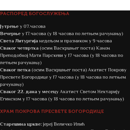
РАСПОРЕД БОГОСЛУЖЕЊА
Јутрење
у 07.часова
Вечерње
у 17.часова (у 18 часова по летњем рачунању)
Света Литургија
недељом и празником у 9 часова
Сваког четвртка
(осим Васкршњег поста) Канон
Преподобној Мати Парскеви у 17 часова (у 18 часова по
летњем рачунању)
Сваког петка
(осим Васкршњег поста) Акатист Покрову
Пресвете Богородице у 17 часова (у 18 часова по летњем
рачунању)
Сваког 22. дана у месецу
Акатист Светом Нектарију
Егинском у 17 часова (у 18 часова по летњем рачунању)
ХРАМ ПОКРОВА ПРЕСВЕТЕ БОГОРОДИЦЕ
Старешина цркве:
јереј Величко Илић