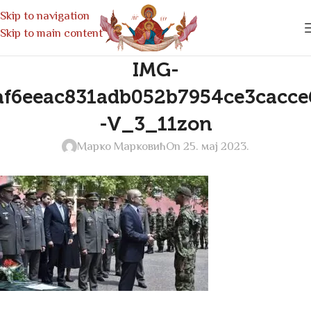
Skip to navigation
Skip to main content
IMG-
af6eeac831adb052b7954ce3cacce
-V_3_11zon
Марко Марковић
On 25. мај 2023.