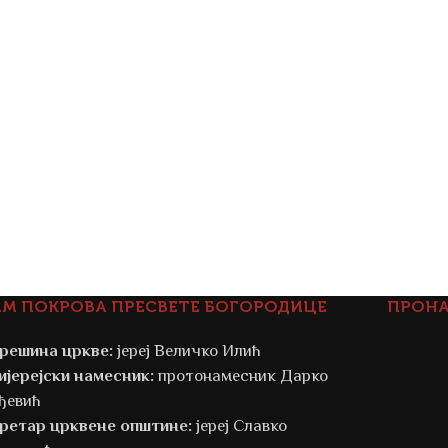
АМ ПОКРОВА ПРЕСВЕТЕ БОГОРОДИЦЕ
ПРОНА
решина цркве:
јереј Величко Илић
ијерејски намесник:
протонамесник Дарко
ђевић
ретар црквене општине:
јереј Славко