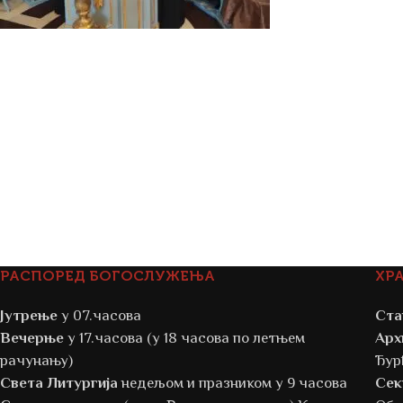
РАСПОРЕД БОГОСЛУЖЕЊА
ХР
Јутрење
у 07.часова
Ста
Вечерње
у 17.часова (у 18 часова по летњем
Арх
рачунању)
Ђур
Света Литургија
недељом и празником у 9 часова
Сек