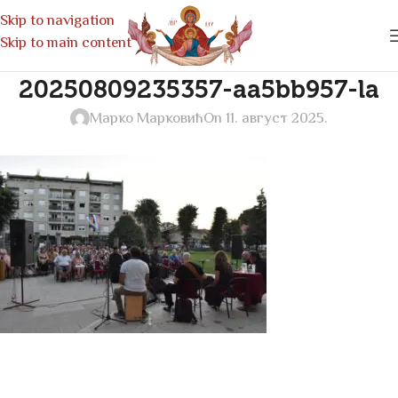
Skip to navigation
Skip to main content
20250809235357-aa5bb957-la
Марко Марковић
On 11. август 2025.