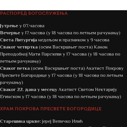
РАСПОРЕД БОГОСЛУЖЕЊА
Јутрење
у 07.часова
Вечерње
у 17.часова (у 18 часова по летњем рачунању)
Света Литургија
недељом и празником у 9 часова
Сваког четвртка
(осим Васкршњег поста) Канон
Преподобној Мати Парскеви у 17 часова (у 18 часова по
летњем рачунању)
Сваког петка
(осим Васкршњег поста) Акатист Покрову
Пресвете Богородице у 17 часова (у 18 часова по летњем
рачунању)
Сваког 22. дана у месецу
Акатист Светом Нектарију
Егинском у 17 часова (у 18 часова по летњем рачунању)
ХРАМ ПОКРОВА ПРЕСВЕТЕ БОГОРОДИЦЕ
Старешина цркве:
јереј Величко Илић