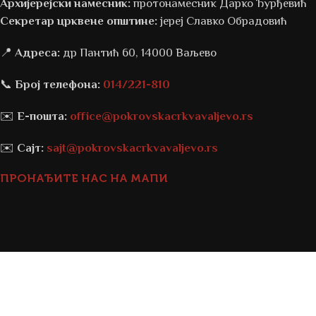
Архијерејски намесник:
протонамесник Дарко Ђурђевић
Секретар црквене општине:
јереј Славко Обрадовић
📍
Адреса:
др Пантић 60, 14000 Ваљево
📞
Број телефона:
014/221-810
✉️
Е-пошта:
office@pokrovskacrkvavaljevo.rs
✉️
Сајт:
sajt@pokrovskacrkvavaljevo.rs
ПРОНАЂИТЕ НАС НА МАПИ