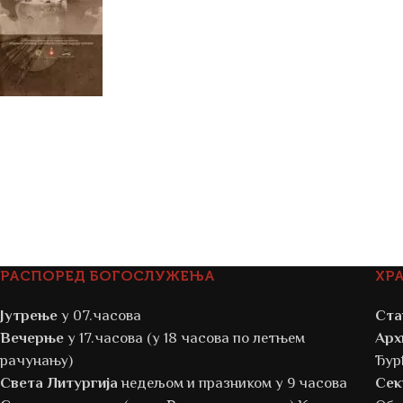
РАСПОРЕД БОГОСЛУЖЕЊА
ХР
Јутрење
у 07.часова
Ста
Вечерње
у 17.часова (у 18 часова по летњем
Арх
рачунању)
Ђур
Света Литургија
недељом и празником у 9 часова
Сек