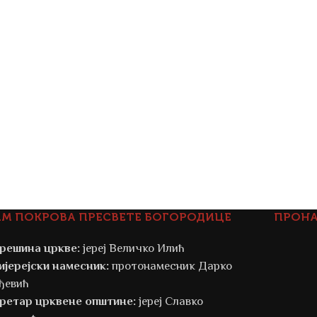
АМ ПОКРОВА ПРЕСВЕТЕ БОГОРОДИЦЕ
ПРОНА
решина цркве:
јереј Величко Илић
ијерејски намесник:
протонамесник Дарко
ђевић
ретар црквене општине:
јереј Славко