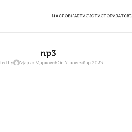
НАСЛОВНА
ЕПИСКОП
ИСТОРИЈАТ
СВ
np3
ted by
Марко Марковић
On 7. новембар 2023.