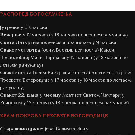
РАСПОРЕД БОГОСЛУЖЕЊА
Јутрење
у 07.часова
Вечерње
у 17.часова (у 18 часова по летњем рачунању)
Света Литургија
недељом и празником у 9 часова
Сваког четвртка
(осим Васкршњег поста) Канон
Преподобној Мати Парскеви у 17 часова (у 18 часова по
летњем рачунању)
Сваког петка
(осим Васкршњег поста) Акатист Покрову
Пресвете Богородице у 17 часова (у 18 часова по летњем
рачунању)
Сваког 22. дана у месецу
Акатист Светом Нектарију
Егинском у 17 часова (у 18 часова по летњем рачунању)
ХРАМ ПОКРОВА ПРЕСВЕТЕ БОГОРОДИЦЕ
Старешина цркве:
јереј Величко Илић