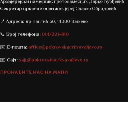
Архијерејски намесник:
протонамесник Дарко Ђурђевић
Секретар црквене општине:
јереј Славко Обрадовић
📍
Адреса:
др Пантић 60, 14000 Ваљево
📞
Број телефона:
014/221-810
✉️
Е-пошта:
office@pokrovskacrkvavaljevo.rs
✉️
Сајт:
sajt@pokrovskacrkvavaljevo.rs
ПРОНАЂИТЕ НАС НА МАПИ