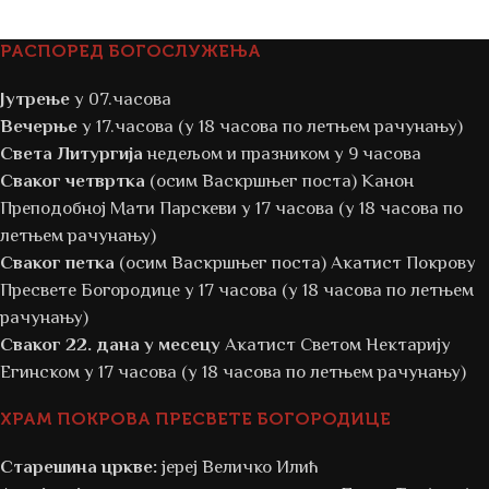
РАСПОРЕД БОГОСЛУЖЕЊА
Јутрење
у 07.часова
Вечерње
у 17.часова (у 18 часова по летњем рачунању)
Света Литургија
недељом и празником у 9 часова
Сваког четвртка
(осим Васкршњег поста) Канон
Преподобној Мати Парскеви у 17 часова (у 18 часова по
летњем рачунању)
Сваког петка
(осим Васкршњег поста) Акатист Покрову
Пресвете Богородице у 17 часова (у 18 часова по летњем
рачунању)
Сваког 22. дана у месецу
Акатист Светом Нектарију
Егинском у 17 часова (у 18 часова по летњем рачунању)
ХРАМ ПОКРОВА ПРЕСВЕТЕ БОГОРОДИЦЕ
Старешина цркве:
јереј Величко Илић