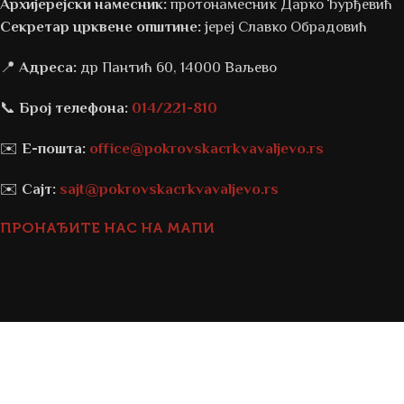
Архијерејски намесник:
протонамесник Дарко Ђурђевић
Секретар црквене општине:
јереј Славко Обрадовић
📍
Адреса:
др Пантић 60, 14000 Ваљево
📞
Број телефона:
014/221-810
✉️
Е-пошта:
office@pokrovskacrkvavaljevo.rs
✉️
Сајт:
sajt@pokrovskacrkvavaljevo.rs
ПРОНАЂИТЕ НАС НА МАПИ